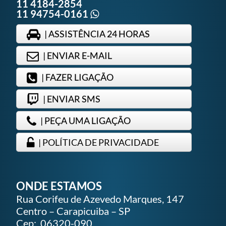
11 4184-2854
11 94754-0161
| ASSISTÊNCIA 24 HORAS
| ENVIAR E-MAIL
| FAZER LIGAÇÃO
| ENVIAR SMS
| PEÇA UMA LIGAÇÃO
| POLÍTICA DE PRIVACIDADE
ONDE ESTAMOS
Rua Corifeu de Azevedo Marques, 147
Centro – Carapicuiba – SP
Cep: 06320-090