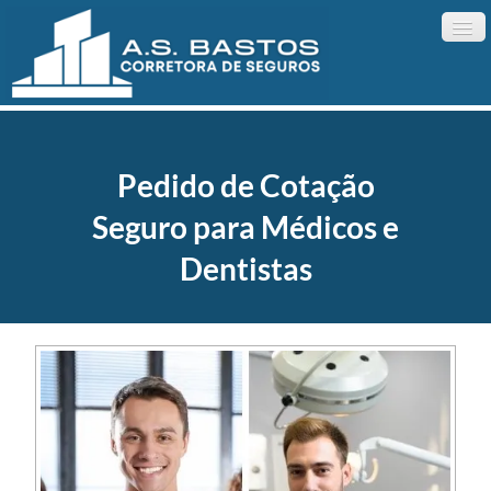
Home
Pedido de Cotação
Cotações
Seguro para Médicos e
Informações
▼
Dentistas
Contatos
▼
Quem Somos
▼